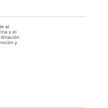
te al
ina y el
rdinación
ención y