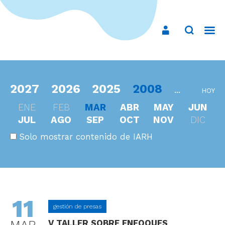
2027
2026
2025
2008
...
HOY
ENE
FEB
MAR
ABR
MAY
JUN
JUL
AGO
SEP
OCT
NOV
DIC
Solo mostrar contenido de IARH
11
gestión de presas
V TALLER SOBRE ENFOQUES